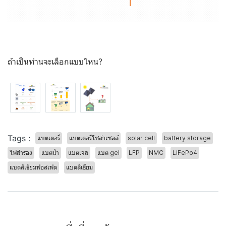
ถ้าเป็นท่านจะเลือกแบบไหน?
Tags :
แบตเตอรี่
แบตเตอรี่โซล่าเซลล์
solar cell
battery storage
ไฟสำรอง
แบตน้ำ
แบตเจล
แบต gel
LFP
NMC
LiFePo4
แบตลิเธียมฟอสเฟต
แบตลิเธียม