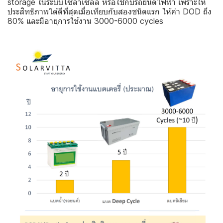
storage ในระบบโซล่าเซลล์ หรือใช้กับรถยนต์ไฟฟ้า เพราะให้
ประสิทธิภาพได้ดีที่สุดเมื่อเทียบกับสองชนิดแรก ให้ค่า DOD ถึง
80% และมีอายุการใช้งาน 3000-6000 cycles